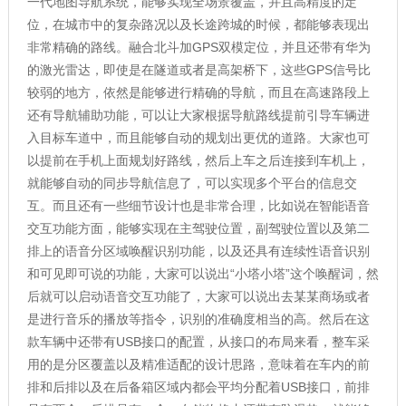
一代地图导航系统，能够实现全场景覆盖，并且高精度的定
位，在城市中的复杂路况以及长途跨城的时候，都能够表现出
非常精确的路线。融合北斗加GPS双模定位，并且还带有华为
的激光雷达，即使是在隧道或者是高架桥下，这些GPS信号比
较弱的地方，依然是能够进行精确的导航，而且在高速路段上
还有导航辅助功能，可以让大家根据导航路线提前引导车辆进
入目标车道中，而且能够自动的规划出更优的道路。大家也可
以提前在手机上面规划好路线，然后上车之后连接到车机上，
就能够自动的同步导航信息了，可以实现多个平台的信息交
互。而且还有一些细节设计也是非常合理，比如说在智能语音
交互功能方面，能够实现在主驾驶位置，副驾驶位置以及第二
排上的语音分区域唤醒识别功能，以及还具有连续性语音识别
和可见即可说的功能，大家可以说出“小塔小塔”这个唤醒词，然
后就可以启动语音交互功能了，大家可以说出去某某商场或者
是进行音乐的播放等指令，识别的准确度相当的高。然后在这
款车辆中还带有USB接口的配置，从接口的布局来看，整车采
用的是分区覆盖以及精准适配的设计思路，意味着在车内的前
排和后排以及在后备箱区域内都会平均分配着USB接口，前排