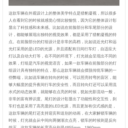
这款车辆在外观设计上的整体美学特点是猎豹凝视，所以很多
人在看到它的时候就感觉心情比较愉悦，因为它的整体设计彰
显出了科技感和未来感。比如说在前脸部分和车尾部分的设
计，都能够展现出独特的视觉效果，都是采用了猎豹凝视的特
点。在前脸部分的灯组设计是非常的高档，比如说近光灯和远
光灯采用的是LED的光源，并且搭配有日间行车灯，自适应大
灯以及自动大灯等，在不同的环境下，灯光就会呈现出不同的
效果，灯组是汽车的视觉语言，如果一款车辆在前脸部分的灯
组设计具有独特的特点，那么这款车辆就会摆脱传统车辆的一
些弊端，比如说车辆在转向的时候，可以照亮转弯的盲区，能
够大幅度的提升夜间行车的安全性，而且转向灯还可以采用流
水式的动态效果，就能够在点亮的时候，犹如光影流动一般，
非常的富有辨识度。尾灯的设计彰显出了功能性和交互性，刹
车灯也是采用了高亮度的LED光源，而且更加有仪式感的是，
这款车辆的尾灯还支持迎宾和送别的动画，在大家解锁车辆的
时候，灯光就会从中间向两侧渐次点亮，锁车的时候则是反向
熄灭。这款车辆的长宽高分别是4855mm，1960mm，