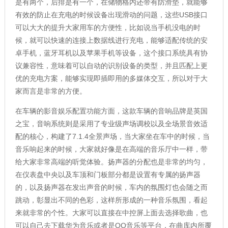
是有两个，后排是有一个，在储物格内还带有防滑垫，就能够
有效的防止在充电的时候设备出现滑动的问题，这些USB接口
可以大大的提升大家用车的方便性，比如说当手机没电的时
候，就可以快速的连接上数据线进行充电，能够适配传统的安
卓手机，蓝牙耳机以及苹果手机等设备，这个接口系统具有协
议兼容性，意味着可以自动的识别设备的类型，并且匹配上更
优的充电方案，能够实现即插即用的多媒体交互，所以对于大
家而言是非常的方便。
在车辆的影音娱乐配置功能方面，这款车辆的音响品牌是英国
之宝，音响系统则是采用了专业级声场调校以及全场景音效适
配的核心，构建了7.1.4全景声场，当大家坐在车中的时候，当
音乐响起来的时候，大家就好像是在高端的音乐厅中一样，带
给大家非常高端的听觉体验。扬声器的分配也是非常的均匀，
在仪表盘中央以及车顶和门板部分都是设置有专属的扬声器
的，以及扬声器在发出声音的时候，车内的氛围灯也会随之而
跳动，彰显出不同的色彩，这样所形成的一种音乐氛围，看起
来就非常的个性。大家可以直接在中控屏上面去选择歌曲，也
可以自己去下载华为音乐或者是QQ音乐等平台，在曲库内所覆